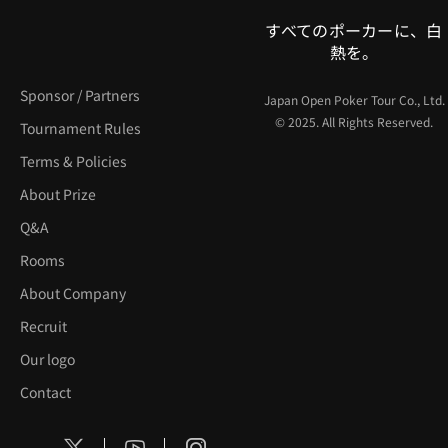
すべてのポーカーに、白
熱を。
Sponsor / Partners
Japan Open Poker Tour Co., Ltd.
© 2025. All Rights Reserved.
Tournament Rules
Terms & Policies
About Prize
Q&A
Rooms
About Company
Recruit
Our logo
Contact