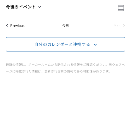
ー
イ
イ
検
今後のイベント
Summ
Select
索
イ
ベ
ベ
date.
イベント
Previous
今日
Next
ン
イベント
ベ
ン
ト
自分のカレンダーと連携する
ト
ン
ビ
を
ュ
ト
最新の情報は、ポーカールームから配信される情報をご確認ください。当ウェブペ
検
ージに掲載された情報は、更新される前の情報である可能性があります。
ー
JOPT
索
ナ
|
ビ
し
ゲ
て
Japan
ー
ナ
Open
シ