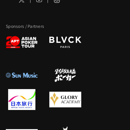
Sponsors / Partners