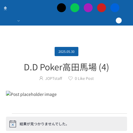
日
本
最
大
2025.05.30
D.D Poker高田馬場 (4)
の
JOPTstaff
0
Like Post
ポ
ー
カ
結果が見つかりませんでした。
Notice