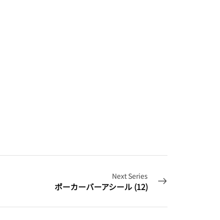
ン
Poker
Tour
Next Series
ポーカーバーアシール (12)