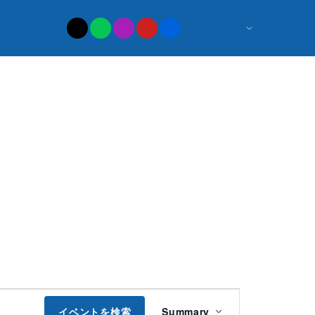
日
本
最
大
の
ポ
ー
カ
イ
イベントを検索
Summary