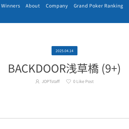
Winners
About
Company
Grand Poker Ranking
2025.04.14
BACKDOOR浅草橋 (9+)
JOPTstaff
0
Like Post