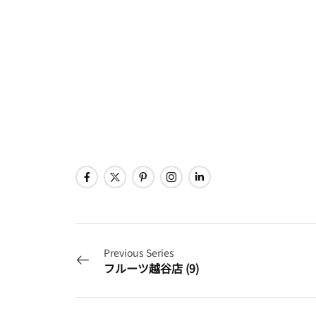
ゲ
ド
で
ー
イ
ベ
シ
ン
ト
ョ
を
ン
検
索
を
し
ま
表
す。
示
Previous Series
フルーツ越谷店 (9)