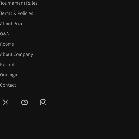
Tournament Rules
Terms & Policies
About Prize
Q&A
Rooms
About Company
Recruit
Our logo
Contact