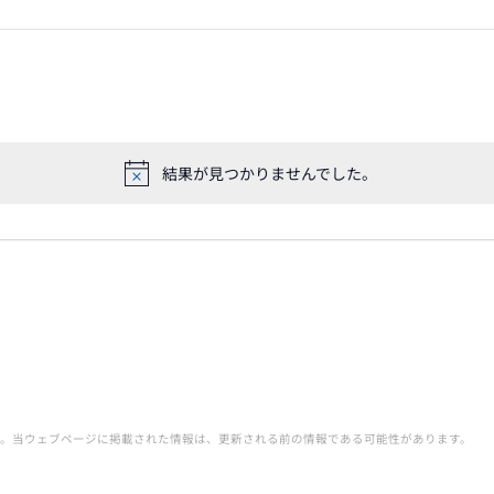
結果が見つかりませんでした。
Notice
。当ウェブページに掲載された情報は、更新される前の情報である可能性があります。