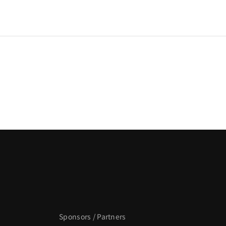
Sponsors / Partners