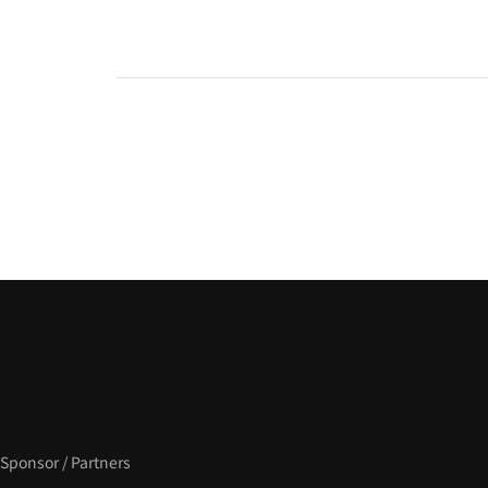
Sponsor / Partners