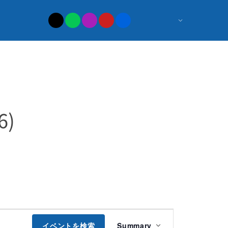
日
本
最
大
)
の
ポ
ー
カ
イ
イベントを検索
Summary