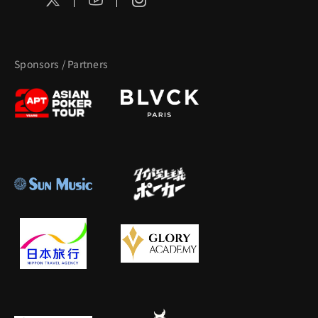
Sponsors / Partners