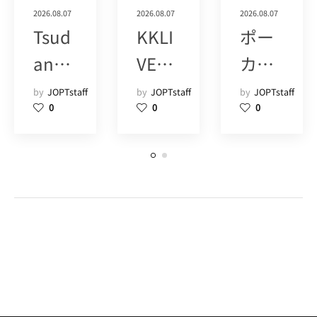
2026.08.07
2026.08.07
2026.08.07
Tsud
KKLI
ポー
anu
VE
カー
ma
POK
ツア
by
JOPTstaff
by
JOPTstaff
by
JOPTstaff
0
0
0
Poke
ER
ーズ
r
SHIN
(1+)
Hous
JUK
e
U
POM
(15)
(9)