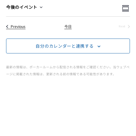
ー
イ
イ
検
今後のイベント
Summ
Select
索
イ
ベ
ベ
date.
イベント
Previous
今日
Next
ン
イベント
ベ
ン
ト
自分のカレンダーと連携する
ト
ン
ビ
を
ュ
ト
最新の情報は、ポーカールームから配信される情報をご確認ください。当ウェブペ
検
ージに掲載された情報は、更新される前の情報である可能性があります。
ー
JOPT
索
ナ
|
ビ
し
ゲ
て
Japan
ー
ナ
Open
シ