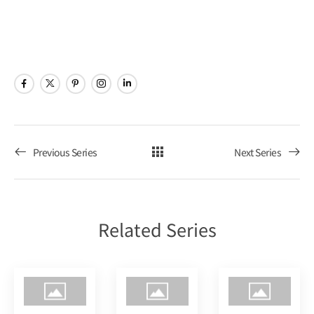
ビ
ョ
Poker
ゲ
ン
Tour
ー
シ
ョ
Previous Series
Next Series
ン
を
Related Series
表
示