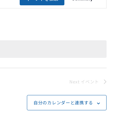
ー
ベ
イ
ン
ト
ベ
ビ
ン
ュ
ー
ト
ナ
Next
イベント
JOPT
ビ
ゲ
|
自分のカレンダーと連携する
ー
Japan
シ
Open
ョ