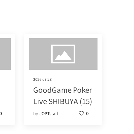
2026.07.28
GoodGame Poker
Live SHIBUYA (15)
0
by
JOPTstaff
0