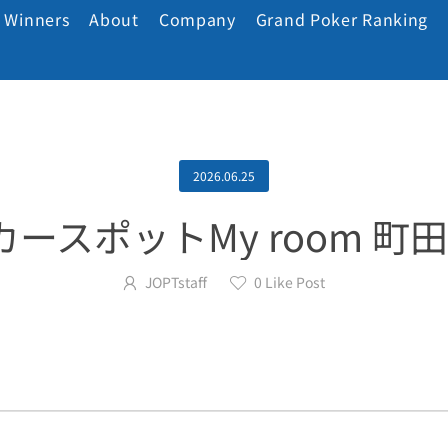
Winners
About
Company
Grand Poker Ranking
2026.06.25
ースポットMy room 町田店
JOPTstaff
0
Like Post