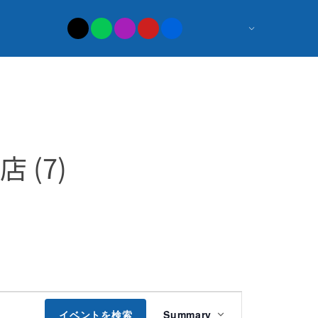
日
本
最
大
 (7)
の
ポ
ー
カ
イ
イベントを検索
Summary