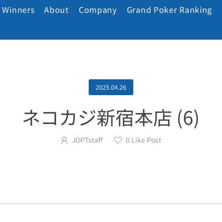
Winners
About
Company
Grand Poker Ranking
2025.04.26
ネコカジ新宿本店 (6)
JOPTstaff
0
Like Post