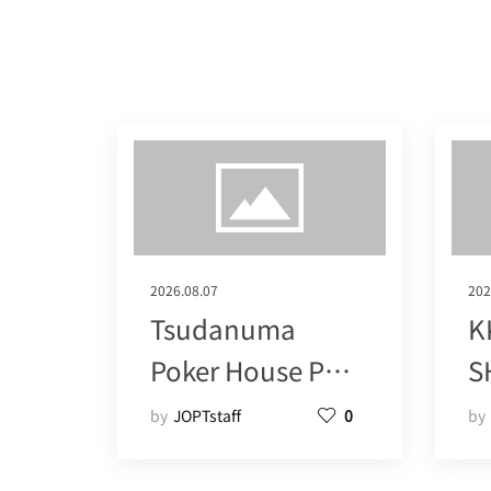
2026.08.07
202
Tsudanuma
K
Poker House POM
S
(9)
by
JOPTstaff
0
by