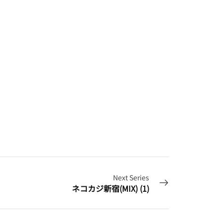
ン
Poker
Tour
Next Series
ネコカジ新宿(MIX) (1)