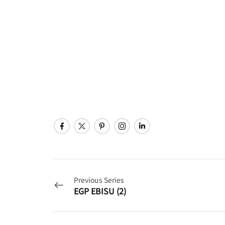
ゲ
ド
で
ー
イ
ベ
シ
ン
ト
ョ
を
ン
検
索
を
し
ま
表
す。
示
Previous Series
EGP EBISU (2)