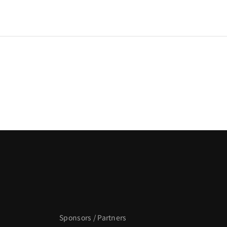
Sponsors / Partners