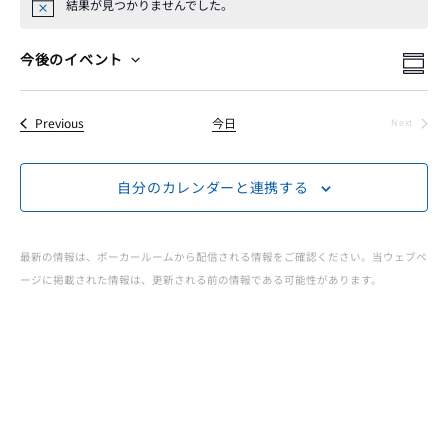
ー
結果が見つかりませんでした。
Notice
イ
イ
イ
検
今後のイベント
Summ
Select
索
ベ
ベ
ベ
date.
イベント
Previous
今日
Next
ン
イベント
ン
ン
ト
自分のカレンダーと連携する
ト
ビ
ト
を
ュ
最新の情報は、ポーカールームから配信される情報をご確認ください。当ウェブペ
JOPT
検
ージに掲載された情報は、更新される前の情報である可能性があります。
ー
|
索
ナ
ビ
し
Japan
ゲ
て
Open
ー