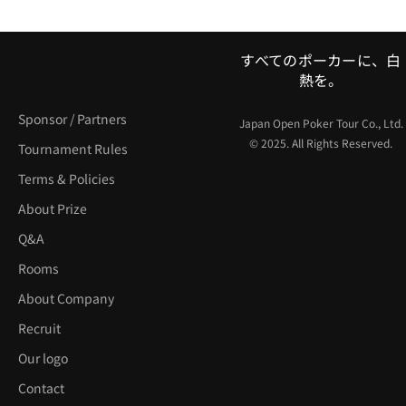
すべてのポーカーに、白
熱を。
Sponsor / Partners
Japan Open Poker Tour Co., Ltd.
© 2025. All Rights Reserved.
Tournament Rules
Terms & Policies
About Prize
Q&A
Rooms
About Company
Recruit
Our logo
Contact