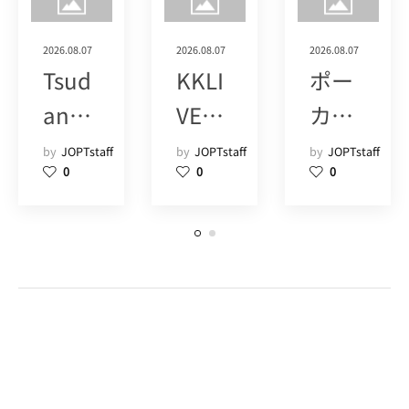
2026.08.07
2026.08.07
2026.08.07
Tsud
KKLI
ポー
anu
VE
カー
ma
POK
ツア
by
JOPTstaff
by
JOPTstaff
by
JOPTstaff
0
0
0
Poke
ER
ーズ
r
SHIN
(1+)
Hous
JUK
e
U
POM
(15)
(9)