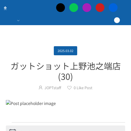
日
本
最
大
2025.03.02
ガットショット上野池之端店
の
(30)
ポ
JOPTstaff
0
Like Post
ー
カ