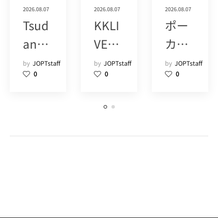
2026.08.07
2026.08.07
2026.08.07
Tsud
KKLI
ポー
anu
VE
カー
ma
POK
ツア
by
JOPTstaff
by
JOPTstaff
by
JOPTstaff
0
0
0
Poke
ER
ーズ
r
SHIN
(1+)
Hous
JUK
e
U
POM
(15)
(9)