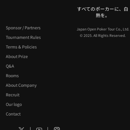
すべてのポーカーに、白
熱を。
Sponsor / Partners
Japan Open Poker Tour Co., Ltd.
© 2025. All Rights Reserved.
Tournament Rules
Terms & Policies
About Prize
Q&A
Rooms
About Company
Recruit
Our logo
Contact