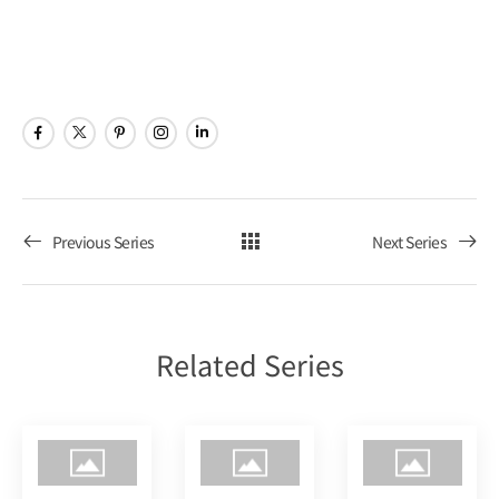
ビ
ョ
Poker
ゲ
ン
Tour
ー
シ
ョ
Previous Series
Next Series
ン
を
Related Series
表
示