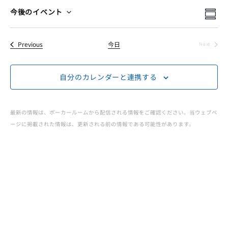
ー
イ
イ
検
今後のイベント
Summ
Select
索
イ
ベ
ベ
date.
イベント
Previous
今日
Next
ン
イベント
ベ
ン
ト
自分のカレンダーと連携する
ト
ン
ビ
を
ュ
ト
最新の情報は、ポーカールームから配信される情報をご確認ください。当ウェブペ
検
ージに掲載された情報は、更新される前の情報である可能性があります。
ー
JOPT
索
ナ
|
ビ
し
ゲ
て
Japan
ー
ナ
Open
シ