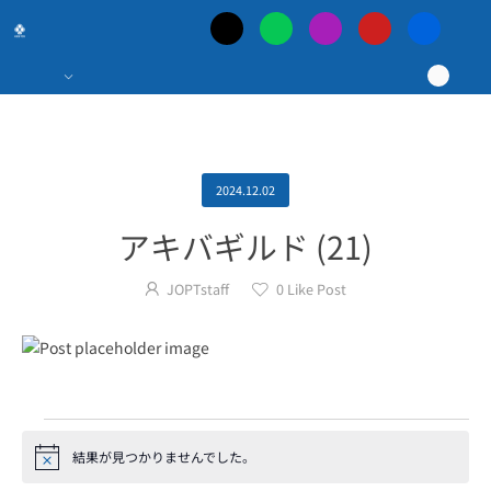
日
本
最
大
2024.12.02
アキバギルド (21)
の
JOPTstaff
0
Like Post
ポ
ー
カ
結果が見つかりませんでした。
Notice