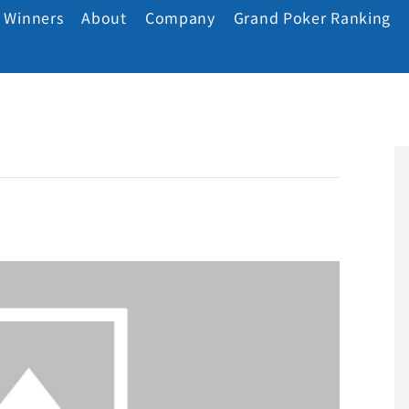
Winners
About
Company
Grand Poker Ranking