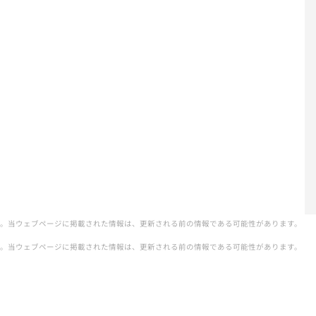
。当ウェブページに掲載された情報は、更新される前の情報である可能性があります。
。当ウェブページに掲載された情報は、更新される前の情報である可能性があります。