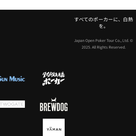
すべてのポーカーに、白熱
を。
Japan Open Poker Tour Co., Ltd. ©
2025. All Rights Reserved.