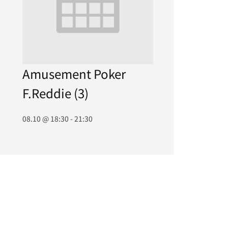
Amusement Poker
F.Reddie (3)
08.10 @ 18:30
-
21:30