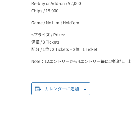
Re-buy or Add-on / ¥2,000
Chips / 15,000
Game / No Limit Hold’em
<プライズ / Prize>
保証 / 3 Tickets
配分 / 1位 : 2 Tickets – 2位 : 1 Ticket
Note：12エントリーから4エントリー毎に1枚追加
カレンダーに追加