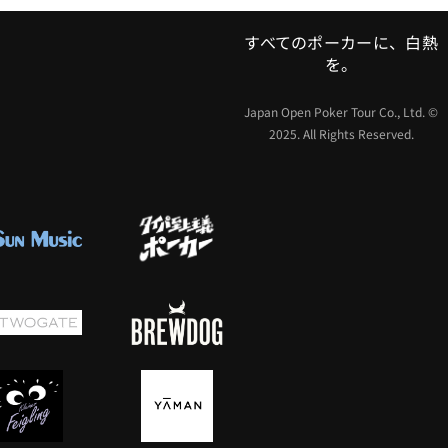
すべてのポーカーに、白熱
を。
Japan Open Poker Tour Co., Ltd. ©
2025. All Rights Reserved.