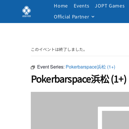
Home
Events
JOPT Games
Official Partner
このイベントは終了しました。
Event Series:
Pokerbarspace浜松 (1+)
Pokerbarspace浜松 (1+)