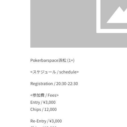
Pokerbarspace浜松 (1+)
<スケジュール / schedule>
Registration / 20:30-22:30
<参加費 / Fees>
Entry / ¥3,000
Chips / 12,000
Re-Entry / ¥3,000