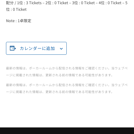
配分 / 1位 : 3 Tickets – 2位 : 0 Ticket – 3位 : 0 Ticket – 4位 : 0 Ticket – 5
位 : 0 Ticket
Poker
Note : 1卓限定
Tour
カレンダーに追加
最新の情報は、ポーカールームから配信される情報をご確認ください。当ウェブペ
ージに掲載された情報は、更新される前の情報である可能性があります。
最新の情報は、ポーカールームから配信される情報をご確認ください。当ウェブペ
ージに掲載された情報は、更新される前の情報である可能性があります。