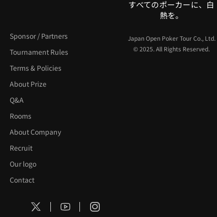
すべてのポーカーに、白
熱を。
Sponsor / Partners
Japan Open Poker Tour Co., Ltd.
© 2025. All Rights Reserved.
Tournament Rules
Terms & Policies
About Prize
Q&A
Rooms
About Company
Recruit
Our logo
Contact