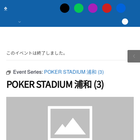
日
本
最
このイベントは終了しました。
大
の
Event Series:
POKER STADIUM 浦和 (3)
POKER STADIUM 浦和 (3)
ポ
ー
カ