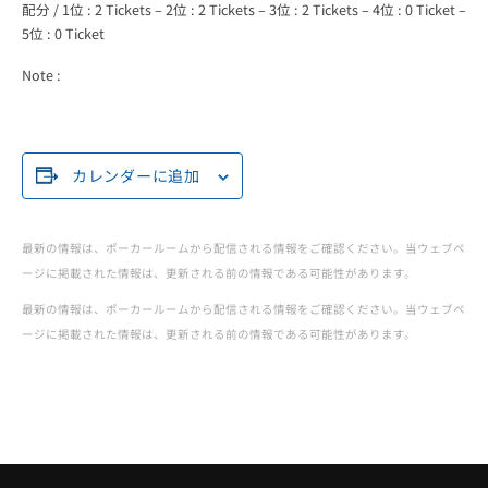
配分 / 1位 : 2 Tickets – 2位 : 2 Tickets – 3位 : 2 Tickets – 4位 : 0 Ticket –
5位 : 0 Ticket
Poker
Note :
Tour
カレンダーに追加
最新の情報は、ポーカールームから配信される情報をご確認ください。当ウェブペ
ージに掲載された情報は、更新される前の情報である可能性があります。
最新の情報は、ポーカールームから配信される情報をご確認ください。当ウェブペ
ージに掲載された情報は、更新される前の情報である可能性があります。