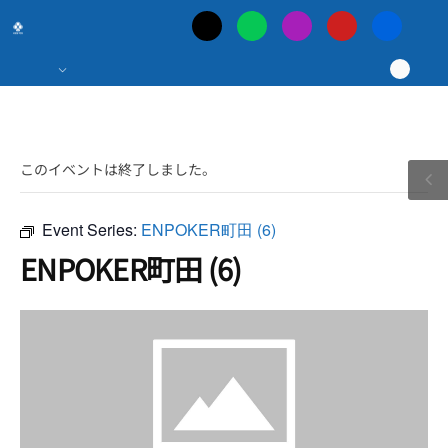
日
本
最
このイベントは終了しました。
大
の
Event Series:
ENPOKER町田 (6)
ENPOKER町田 (6)
ポ
ー
カ