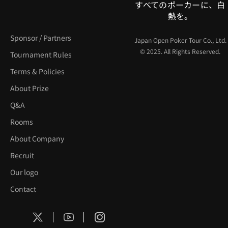
すべてのポーカーに、白
熱を。
Sponsor / Partners
Japan Open Poker Tour Co., Ltd.
© 2025. All Rights Reserved.
Tournament Rules
Terms & Policies
About Prize
Q&A
Rooms
About Company
Recruit
Our logo
Contact