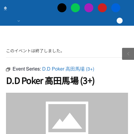
日
本
最
このイベントは終了しました。
大
の
Event Series:
D.D Poker 高田馬場 (3+)
D.D Poker 高田馬場 (3+)
ポ
ー
カ