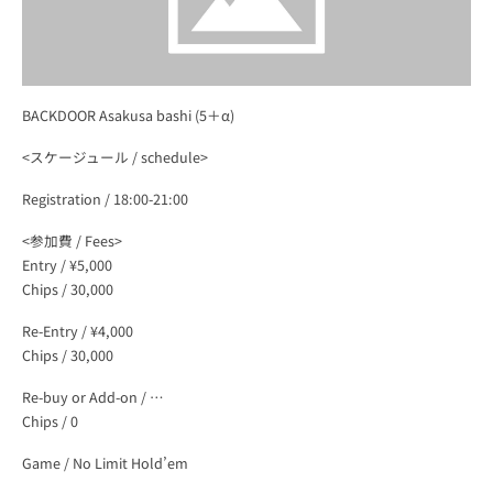
ー
イ
ベ
BACKDOOR Asakusa bashi (5＋α)
<スケージュール / schedule>
ン
Registration / 18:00-21:00
ト
<参加費 / Fees>
Entry / ¥5,000
Chips / 30,000
JOPT
Re-Entry / ¥4,000
|
Chips / 30,000
Re-buy or Add-on / …
Japan
Chips / 0
Game / No Limit Hold’em
Open