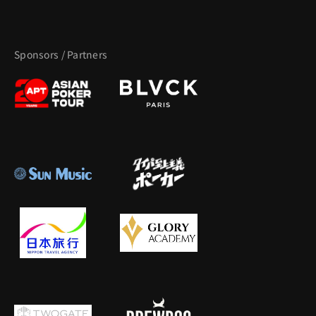
Sponsors / Partners