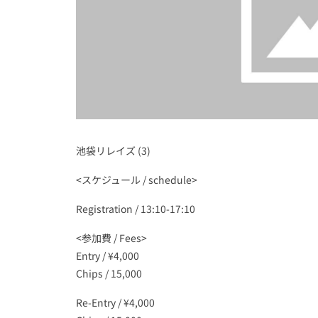
池袋リレイズ (3)
<スケジュール / schedule>
Registration / 13:10-17:10
<参加費 / Fees>
Entry / ¥4,000
Chips / 15,000
Re-Entry / ¥4,000