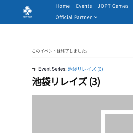
Home
Events
JOPT Games
Official Partner
このイベントは終了しました。
Event Series:
池袋リレイズ (3)
池袋リレイズ (3)