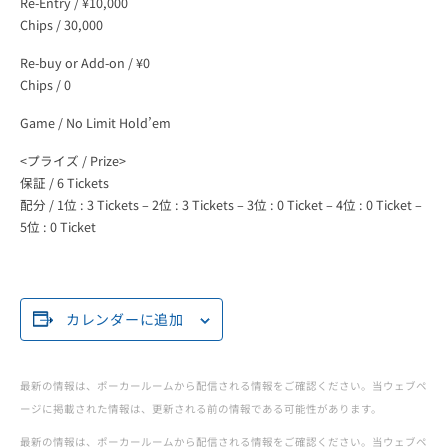
Re-Entry / ¥10,000
Chips / 30,000
Poker
Re-buy or Add-on / ¥0
Chips / 0
Tour
Game / No Limit Hold’em
<プライズ / Prize>
保証 / 6 Tickets
配分 / 1位 : 3 Tickets – 2位 : 3 Tickets – 3位 : 0 Ticket – 4位 : 0 Ticket –
5位 : 0 Ticket
カレンダーに追加
最新の情報は、ポーカールームから配信される情報をご確認ください。当ウェブペ
ージに掲載された情報は、更新される前の情報である可能性があります。
最新の情報は、ポーカールームから配信される情報をご確認ください。当ウェブペ