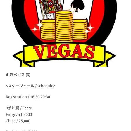
ー
イ
ベ
ン
ト
池袋ベガス (6)
JOPT
<スケージュール / schedule>
|
Registration / 16:30-20:30
<参加費 / Fees>
Japan
Entry / ¥10,000
Chips / 25,000
Open