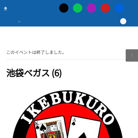
日
本
最
このイベントは終了しました。
大
池袋ベガス (6)
の
ポ
ー
カ