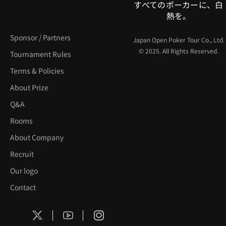
すべてのポーカーに、白
熱を。
Sponsor / Partners
Japan Open Poker Tour Co., Ltd.
© 2025. All Rights Reserved.
Tournament Rules
Terms & Policies
About Prize
Q&A
Rooms
About Company
Recruit
Our logo
Contact