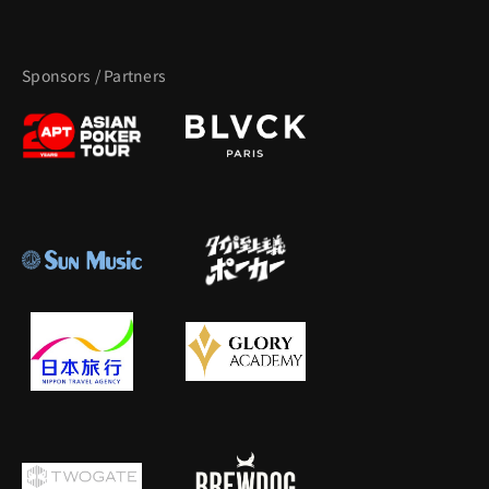
Sponsors / Partners