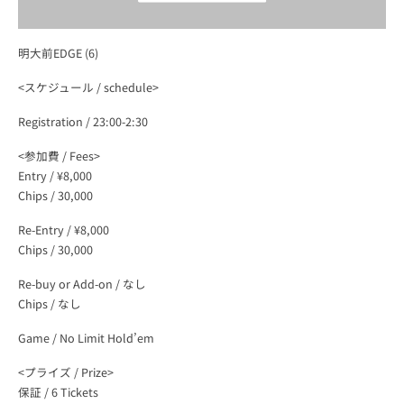
ー
イ
明大前EDGE (6)
<スケジュール / schedule>
ベ
Registration / 23:00-2:30
ン
<参加費 / Fees>
Entry / ¥8,000
ト
Chips / 30,000
Re-Entry / ¥8,000
JOPT
Chips / 30,000
Re-buy or Add-on / なし
|
Chips / なし
Japan
Game / No Limit Hold’em
<プライズ / Prize>
Open
保証 / 6 Tickets