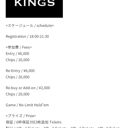
ー
イ
<スケージュール / schedule>
ベ
Registration / 18:00-21:30
ン
<参加費 / Fees>
Entry / ¥6,000
Chips / 20,000
ト
Re-Entry / ¥6,000
JOPT
Chips / 20,000
Re-buy or Add-on / ¥2,000
|
Chips / 20,000
Game / No Limit Hold’em
Japan
<プライズ / Prize>
保証 / 6枠保証35E3枚追加 Tickets
Open