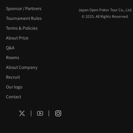
Sponsor / Partners
Japan Open Poker Tour Co., Ltd.
© 2025. All Rights Reserved.
Tournament Rules
Terms & Policies
About Prize
Q&A
Rooms
About Company
Recruit
Our logo
Contact