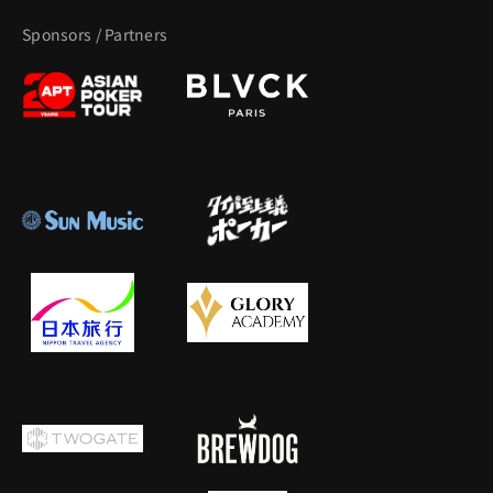
Sponsors / Partners