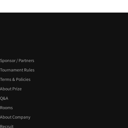
Sponsor / Partners
Tournament Rules
Terms & Policies
About Prize
Q&A
Rooms
About Company
Recruit