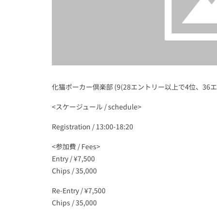
化猫ポーカー倶楽部 (9(28エントリー以上で4位、36
<スケージュール / schedule>
Registration / 13:00-18:20
<参加費 / Fees>
Entry / ¥7,500
Chips / 35,000
Re-Entry / ¥7,500
Chips / 35,000