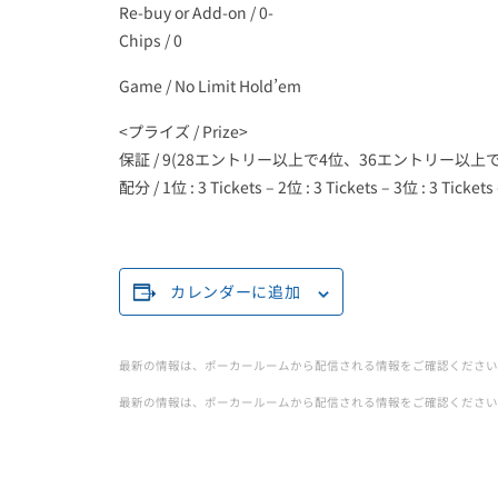
Re-buy or Add-on / 0-
Chips / 0
Game / No Limit Hold’em
<プライズ / Prize>
保証 / 9(28エントリー以上で4位、36エントリー以上で
配分 / 1位 : 3 Tickets – 2位 : 3 Tickets – 3位 : 3 Tickets 
カレンダーに追加
最新の情報は、ポーカールームから配信される情報をご確認ください
最新の情報は、ポーカールームから配信される情報をご確認ください