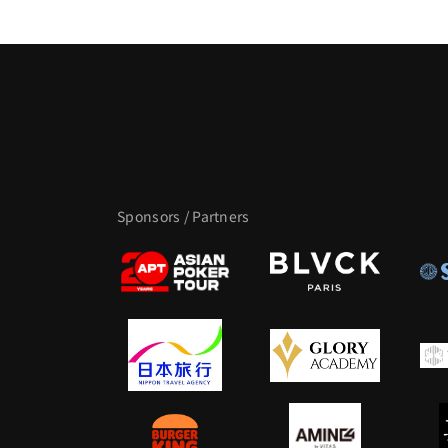
Sponsors / Partners