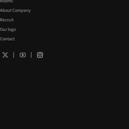
Rooms
About Company
Recruit
Our logo
Contact