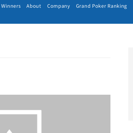
Winners
About
Company
Grand Poker Ranking
)