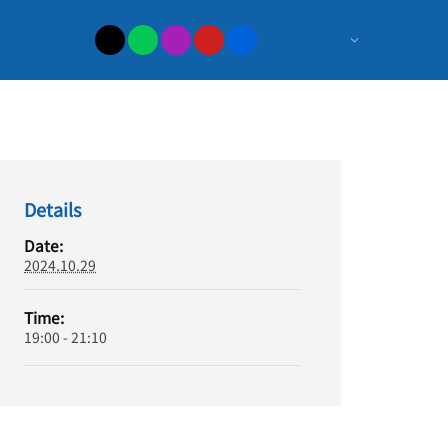
日
本
最
大
Details
の
Date:
2024.10.29
ポ
Time:
ー
19:00 - 21:10
カ