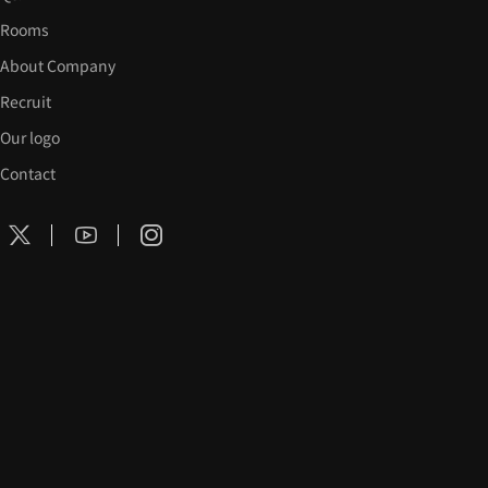
Rooms
About Company
Recruit
Our logo
Contact