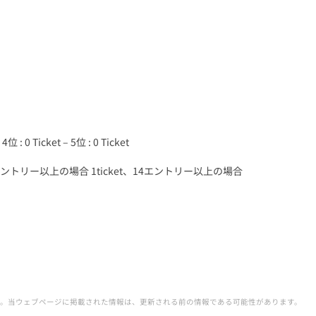
 4位 : 0 Ticket – 5位 : 0 Ticket
 12エントリー以上の場合 1ticket、14エントリー以上の場合
。当ウェブページに掲載された情報は、更新される前の情報である可能性があります。