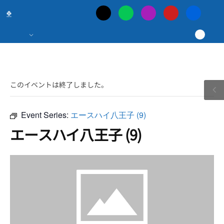
日
本
最
このイベントは終了しました。
大
の
Event Series:
エースハイ八王子 (9)
エースハイ八王子 (9)
ポ
ー
カ