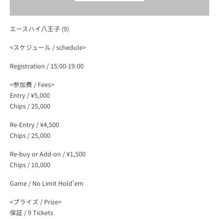
ー
イ
エースハイ八王子 (9)
<スケジュール / schedule>
ベ
Registration / 15:00-19:00
ン
<参加費 / Fees>
Entry / ¥5,000
ト
Chips / 25,000
Re-Entry / ¥4,500
JOPT
Chips / 25,000
Re-buy or Add-on / ¥1,500
|
Chips / 10,000
Japan
Game / No Limit Hold’em
<プライズ / Prize>
Open
保証 / 9 Tickets