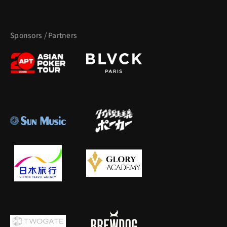
Sponsors / Partners